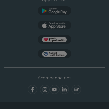
Google Play
App Store
Apple Health
Health Connect
Acompanhe-nos
Facebook
Instagram
YouTube
LinkedIn
Spotify