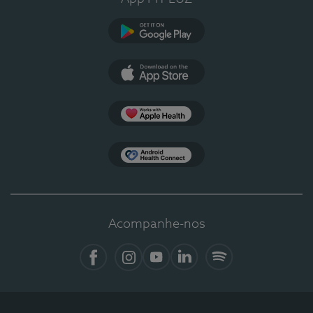
Google Play
App Store
Apple Health
Health Connect
Acompanhe-nos
Facebook
Instagram
YouTube
LinkedIn
Spotify