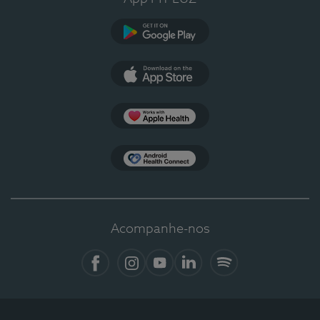
Google Play
App Store
Apple Health
Health Connect
Acompanhe-nos
Facebook
Instagram
YouTube
LinkedIn
Spotify