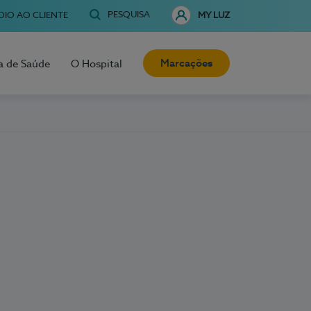
PESQUISA
OIO AO CLIENTE
MY LUZ
Marcações
a de Saúde
O Hospital