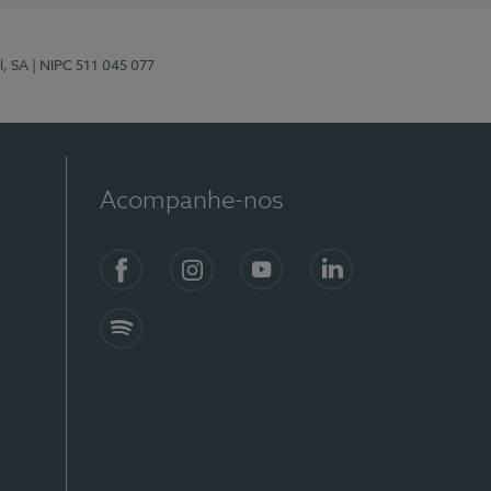
l, SA
| NIPC 511 045 077
Acompanhe-nos
Facebook
Instagram
YouTube
LinkedIn
Spotify