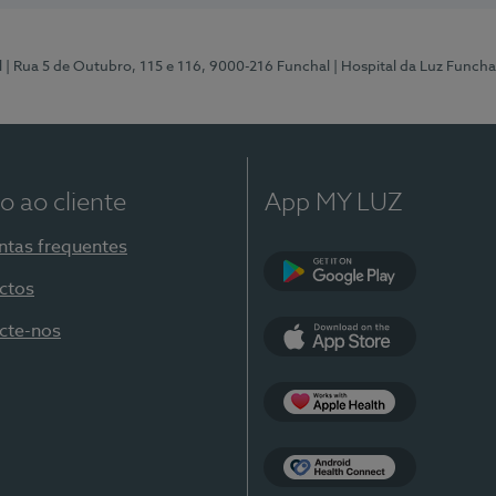
l
| Rua 5 de Outubro, 115 e 116, 9000-216 Funchal
| Hospital da Luz Funcha
o ao cliente
App MY LUZ
ntas frequentes
ctos
Google Play
cte-nos
App Store
Apple Health
Health Connect