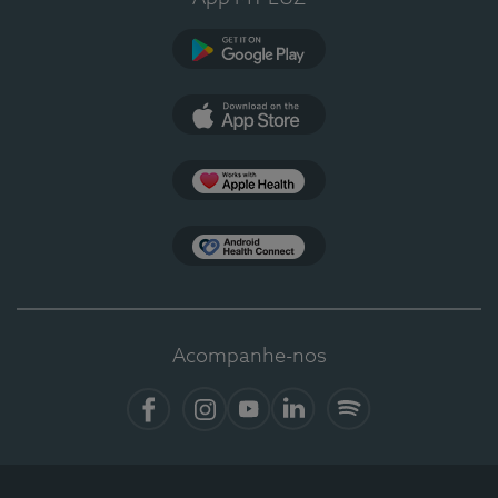
Google Play
App Store
Apple Health
Health Connect
Acompanhe-nos
Facebook
Instagram
YouTube
LinkedIn
Spotify