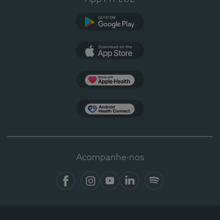
Google Play
App Store
Apple Health
Health Connect
Acompanhe-nos
Facebook
Instagram
YouTube
LinkedIn
Spotify