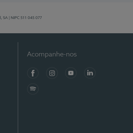
l, SA
| NIPC 511 045 077
Acompanhe-nos
Facebook
Instagram
YouTube
LinkedIn
Spotify