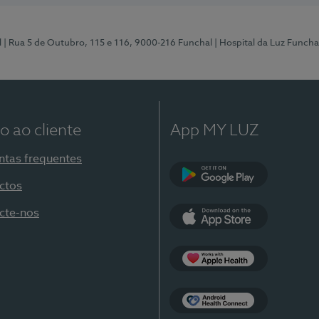
l
| Rua 5 de Outubro, 115 e 116, 9000-216 Funchal
| Hospital da Luz Funcha
o ao cliente
App MY LUZ
ntas frequentes
ctos
Google Play
cte-nos
App Store
Apple Health
Health Connect