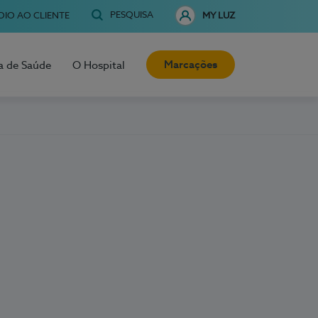
PESQUISA
OIO AO CLIENTE
MY LUZ
Marcações
a de Saúde
O Hospital