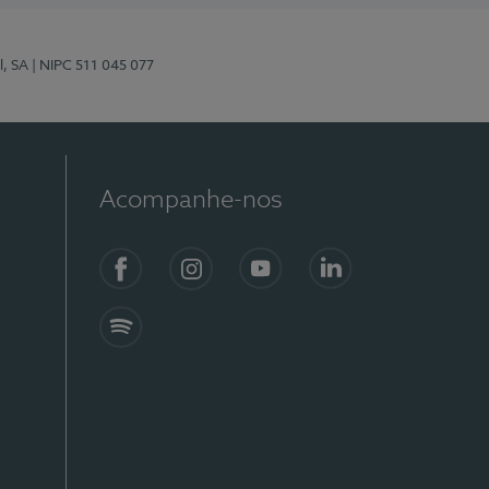
l, SA
| NIPC 511 045 077
Acompanhe-nos
Facebook
Instagram
YouTube
LinkedIn
Spotify