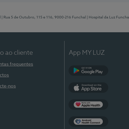
l
| Rua 5 de Outubro, 115 e 116, 9000-216 Funchal
| Hospital da Luz Funcha
o ao cliente
App MY LUZ
ntas frequentes
ctos
Google Play
cte-nos
App Store
Apple Health
Health Connect