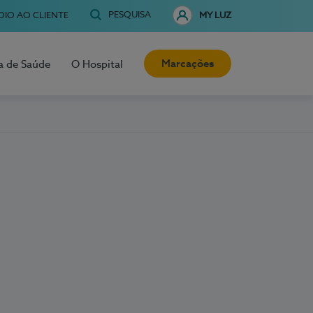
PESQUISA
OIO AO CLIENTE
MY LUZ
Marcações
a de Saúde
O Hospital