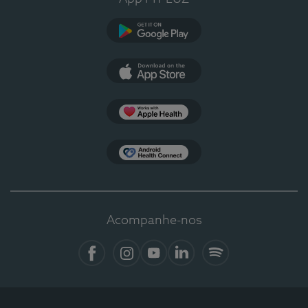
Google Play
App Store
Apple Health
Health Connect
Acompanhe-nos
Facebook
Instagram
YouTube
LinkedIn
Spotify