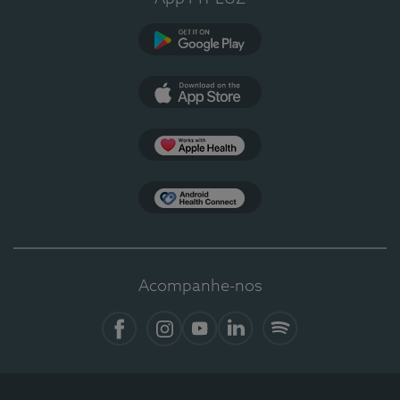
Google Play
App Store
Apple Health
Health Connect
Acompanhe-nos
Facebook
Instagram
YouTube
LinkedIn
Spotify