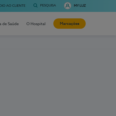
PESQUISA
OIO AO CLIENTE
MY LUZ
Marcações
a de Saúde
O Hospital