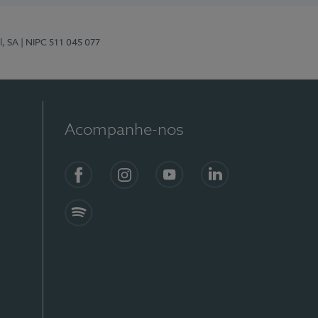
l, SA
| NIPC 511 045 077
Acompanhe-nos
Facebook
Instagram
YouTube
LinkedIn
Spotify