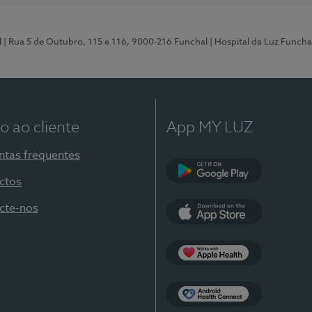
l
| Rua 5 de Outubro, 115 e 116, 9000-216 Funchal
| Hospital da Luz Funcha
o ao cliente
App MY LUZ
ntas frequentes
ctos
Google Play
cte-nos
App Store
Apple Health
Health Connect