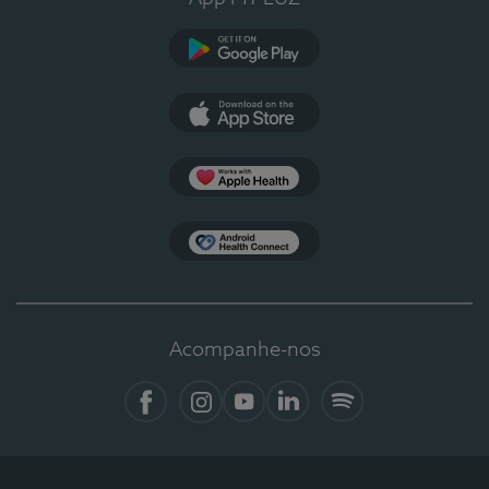
Google Play
App Store
Apple Health
Health Connect
Acompanhe-nos
Facebook
Instagram
YouTube
LinkedIn
Spotify