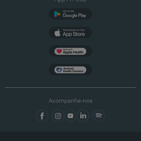
Google Play
App Store
Apple Health
Health Connect
Acompanhe-nos
Facebook
Instagram
YouTube
LinkedIn
Spotify