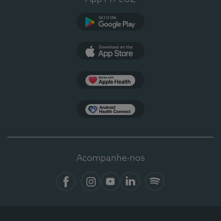
Google Play
App Store
Apple Health
Health Connect
Acompanhe-nos
Facebook
Instagram
YouTube
LinkedIn
Spotify