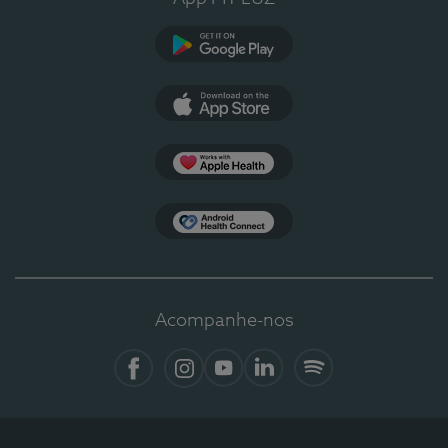
Google Play
App Store
Apple Health
Health Connect
Acompanhe-nos
Facebook
Instagram
YouTube
LinkedIn
Spotify