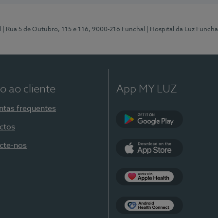
l
| Rua 5 de Outubro, 115 e 116, 9000-216 Funchal
| Hospital da Luz Funcha
o ao cliente
App MY LUZ
ntas frequentes
ctos
Google Play
cte-nos
App Store
Apple Health
Health Connect