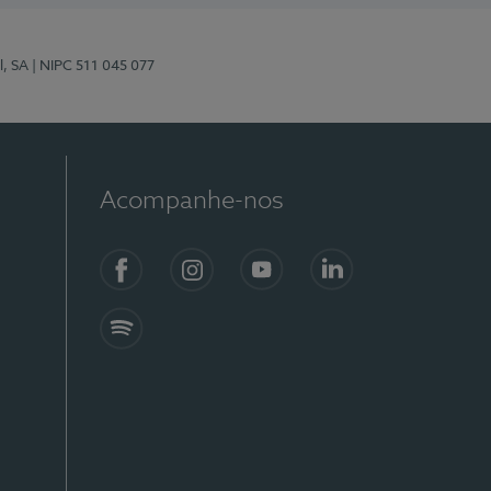
l, SA
| NIPC 511 045 077
Acompanhe-nos
Facebook
Instagram
YouTube
LinkedIn
Spotify