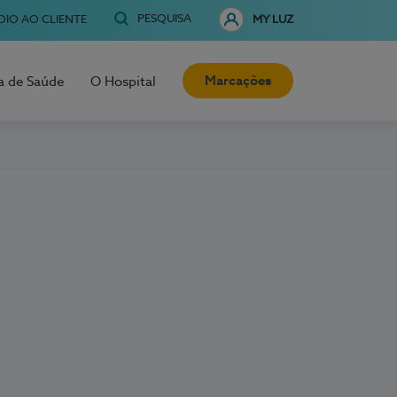
PESQUISA
OIO AO CLIENTE
MY LUZ
Marcações
a de Saúde
O Hospital