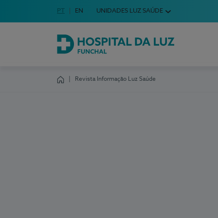
Idioma em Português
PT
English Language
EN
UNIDADES LUZ SAÚDE
Escolha o seu idioma
Hospital da Luz Funchal
Revista Informação Luz Saúde
Homepage