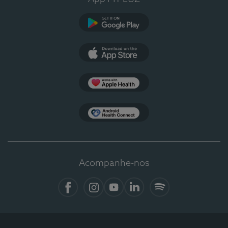
Google Play
App Store
Apple Health
Health Connect
Acompanhe-nos
Facebook
Instagram
YouTube
LinkedIn
Spotify