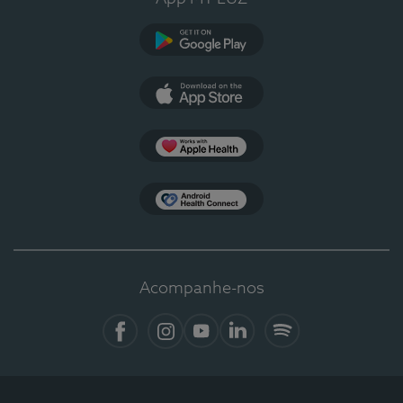
Google Play
App Store
Apple Health
Health Connect
Acompanhe-nos
Facebook
Instagram
YouTube
LinkedIn
Spotify