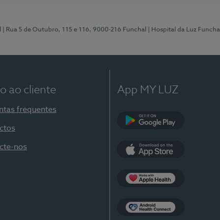
l
| Rua 5 de Outubro, 115 e 116, 9000-216 Funchal
| Hospital da Luz Funcha
o ao cliente
App MY LUZ
ntas frequentes
ctos
Google Play
cte-nos
App Store
Apple Health
Health Connect