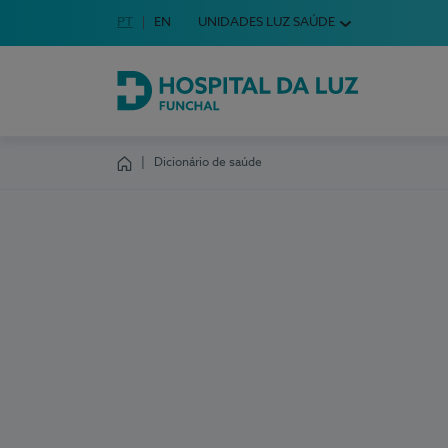
Idioma em Português
PT
English Language
EN
UNIDADES LUZ SAÚDE
Escolha o seu idioma
Hospital da Luz Funchal
Dicionário de saúde
Homepage