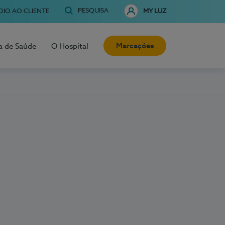
PESQUISA
OIO AO CLIENTE
MY LUZ
Marcações
a de Saúde
O Hospital