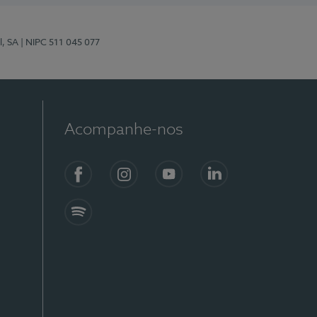
l, SA
| NIPC 511 045 077
Acompanhe-nos
Facebook
Instagram
YouTube
LinkedIn
Spotify