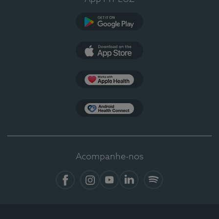
Google Play
App Store
Apple Health
Health Connect
Acompanhe-nos
Facebook
Instagram
YouTube
LinkedIn
Spotify