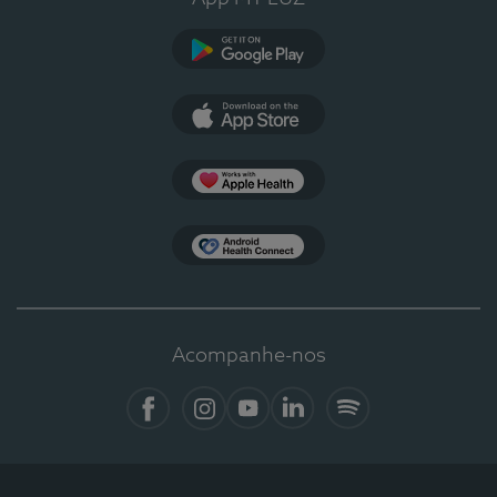
Google Play
App Store
Apple Health
Health Connect
Acompanhe-nos
Facebook
Instagram
YouTube
LinkedIn
Spotify