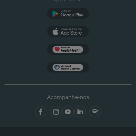
Google Play
App Store
Apple Health
Health Connect
Acompanhe-nos
Facebook
Instagram
YouTube
LinkedIn
Spotify