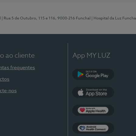
l
| Rua 5 de Outubro, 115 e 116, 9000-216 Funchal
| Hospital da Luz Funcha
o ao cliente
App MY LUZ
ntas frequentes
ctos
Google Play
cte-nos
App Store
Apple Health
Health Connect