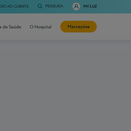
PESQUISA
OIO AO CLIENTE
MY LUZ
Marcações
a de Saúde
O Hospital