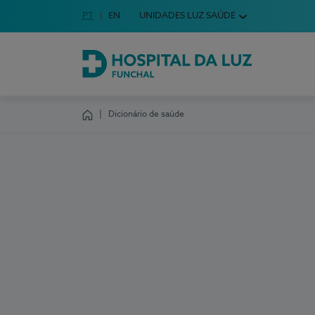
Idioma em Português
PT
English Language
EN
UNIDADES LUZ SAÚDE
Escolha o seu idioma
Hospital da Luz Funchal
Dicionário de saúde
Homepage