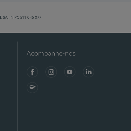
l, SA
| NIPC 511 045 077
Acompanhe-nos
Facebook
Instagram
YouTube
LinkedIn
Spotify