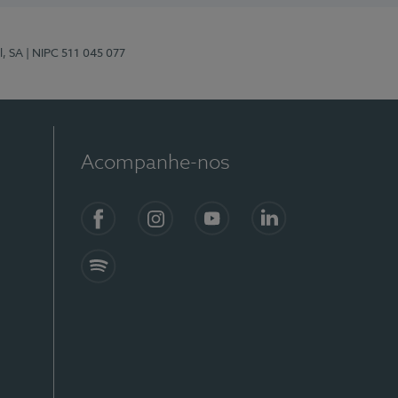
l, SA
| NIPC 511 045 077
Acompanhe-nos
Facebook
Instagram
YouTube
LinkedIn
Spotify