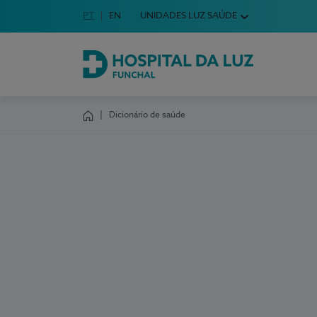
Idioma em Português
PT
English Language
EN
UNIDADES LUZ SAÚDE
Escolha o seu idioma
Hospital da Luz Funchal
Dicionário de saúde
Homepage