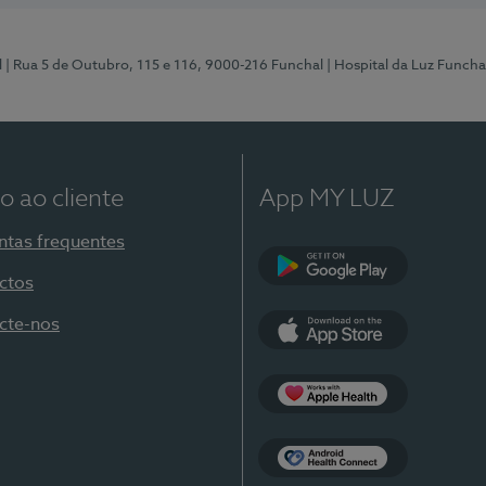
l
| Rua 5 de Outubro, 115 e 116, 9000-216 Funchal
| Hospital da Luz Funcha
o ao cliente
App MY LUZ
ntas frequentes
ctos
Google Play
cte-nos
App Store
Apple Health
Health Connect