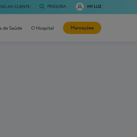
PESQUISA
OIO AO CLIENTE
MY LUZ
Marcações
a de Saúde
O Hospital