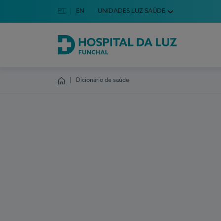
Idioma em Português
PT
English Language
EN
UNIDADES LUZ SAÚDE
Escolha o seu idioma
Hospital da Luz Funchal
Dicionário de saúde
Homepage