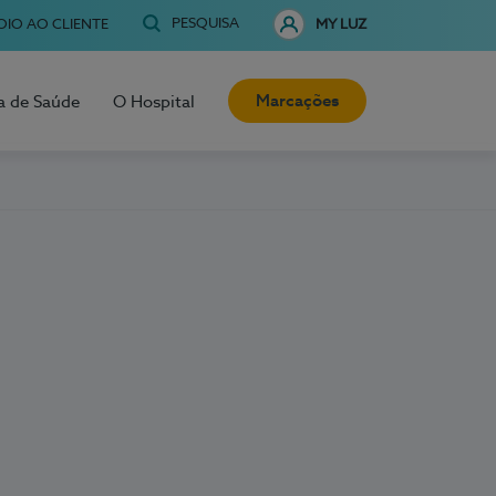
PESQUISA
OIO AO CLIENTE
MY LUZ
Marcações
a de Saúde
O Hospital