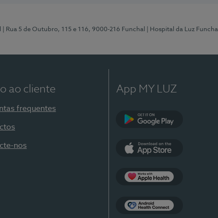
l
| Rua 5 de Outubro, 115 e 116, 9000-216 Funchal
| Hospital da Luz Funcha
o ao cliente
App MY LUZ
ntas frequentes
ctos
Google Play
cte-nos
App Store
Apple Health
Health Connect