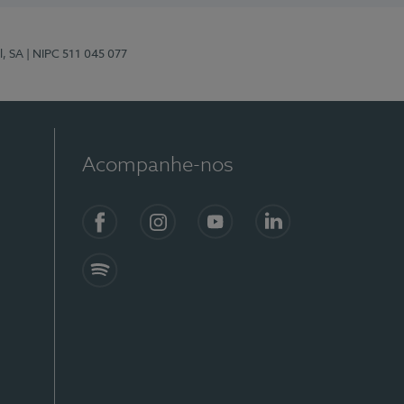
l, SA
| NIPC 511 045 077
Acompanhe-nos
Facebook
Instagram
YouTube
LinkedIn
Spotify