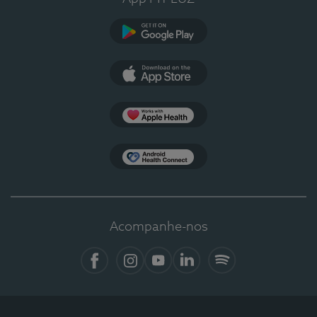
Google Play
App Store
Apple Health
Health Connect
Acompanhe-nos
Facebook
Instagram
YouTube
LinkedIn
Spotify