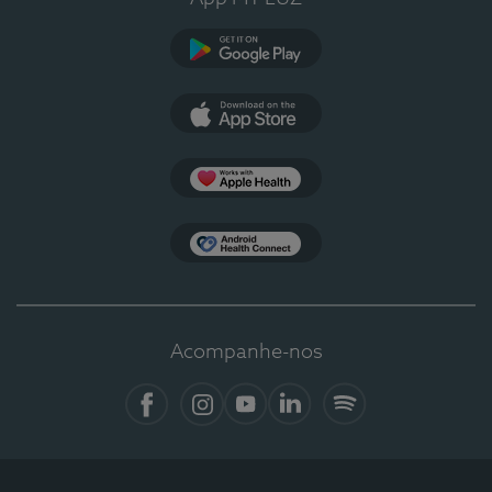
Google Play
App Store
Apple Health
Health Connect
Acompanhe-nos
Facebook
Instagram
YouTube
LinkedIn
Spotify