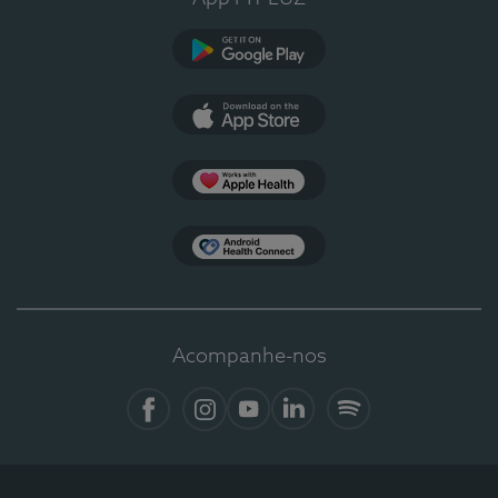
Google Play
App Store
Apple Health
Health Connect
Acompanhe-nos
Facebook
Instagram
YouTube
LinkedIn
Spotify