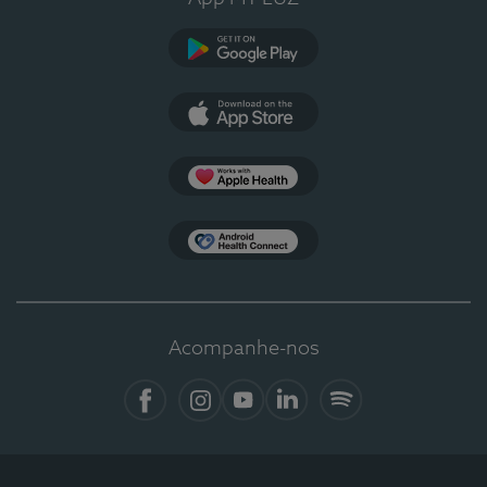
Google Play
App Store
Apple Health
Health Connect
Acompanhe-nos
Facebook
Instagram
YouTube
LinkedIn
Spotify