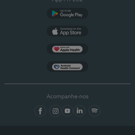
Google Play
App Store
Apple Health
Health Connect
Acompanhe-nos
Facebook
Instagram
YouTube
LinkedIn
Spotify