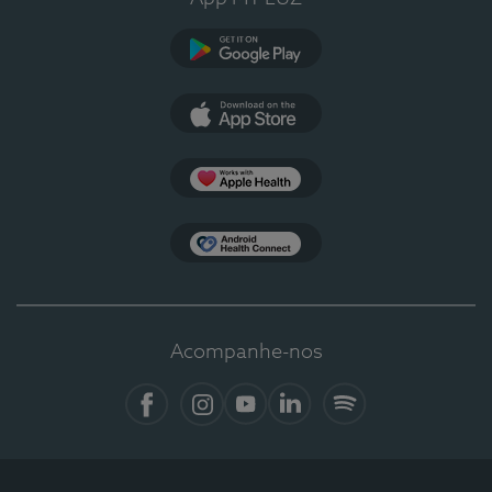
Google Play
App Store
Apple Health
Health Connect
Acompanhe-nos
Facebook
Instagram
YouTube
LinkedIn
Spotify