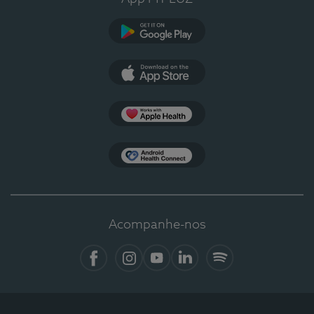
Google Play
App Store
Apple Health
Health Connect
Acompanhe-nos
Facebook
Instagram
YouTube
LinkedIn
Spotify