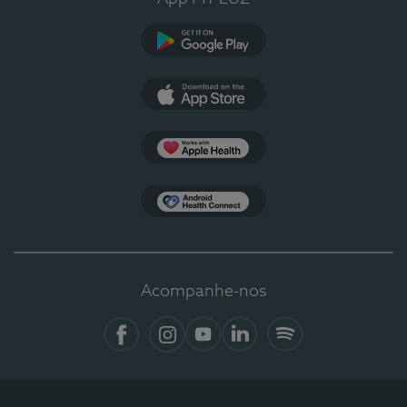
Google Play
App Store
Apple Health
Health Connect
Acompanhe-nos
Facebook
Instagram
YouTube
LinkedIn
Spotify