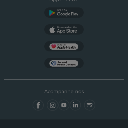
Google Play
App Store
Apple Health
Health Connect
Acompanhe-nos
Facebook
Instagram
YouTube
LinkedIn
Spotify