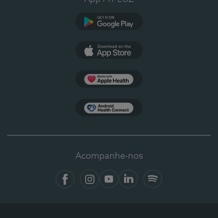
Google Play
App Store
Apple Health
Health Connect
Acompanhe-nos
Facebook
Instagram
YouTube
LinkedIn
Spotify