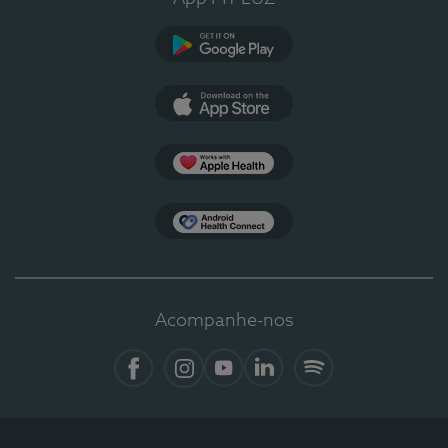
Google Play
App Store
Apple Health
Health Connect
Acompanhe-nos
Facebook
Instagram
YouTube
LinkedIn
Spotify