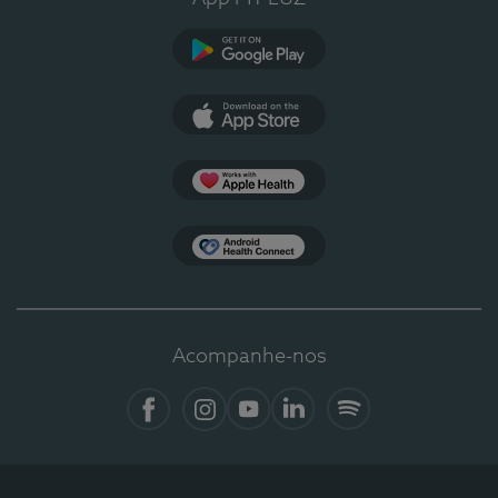
Google Play
App Store
Apple Health
Health Connect
Acompanhe-nos
Facebook
Instagram
YouTube
LinkedIn
Spotify