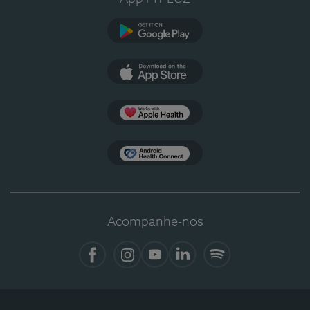
Google Play
App Store
Apple Health
Health Connect
Acompanhe-nos
Facebook
Instagram
YouTube
LinkedIn
Spotify