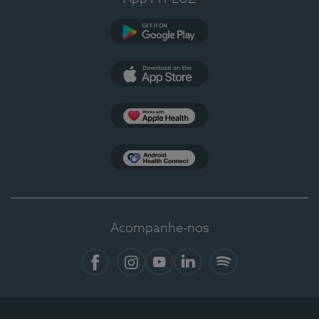
Google Play
App Store
Apple Health
Health Connect
Acompanhe-nos
Facebook
Instagram
YouTube
LinkedIn
Spotify