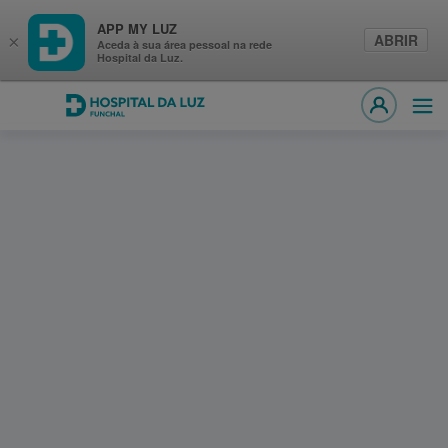
APP MY LUZ
ABRIR
×
Aceda à sua área pessoal na rede
Hospital da Luz.
Hospital da Luz Funchal
Abri
MY LUZ