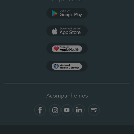
Google Play
App Store
Apple Health
Health Connect
Acompanhe-nos
Facebook
Instagram
YouTube
LinkedIn
Spotify