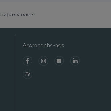
l, SA
| NIPC 511 045 077
Acompanhe-nos
Facebook
Instagram
YouTube
LinkedIn
Spotify