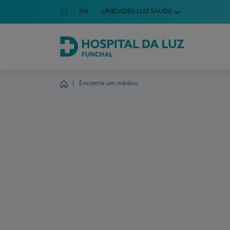
Idioma em Português
PT
English Language
EN
UNIDADES LUZ SAÚDE
Escolha o seu idioma
Hospital da Luz Funchal
Encontre um médico
Homepage