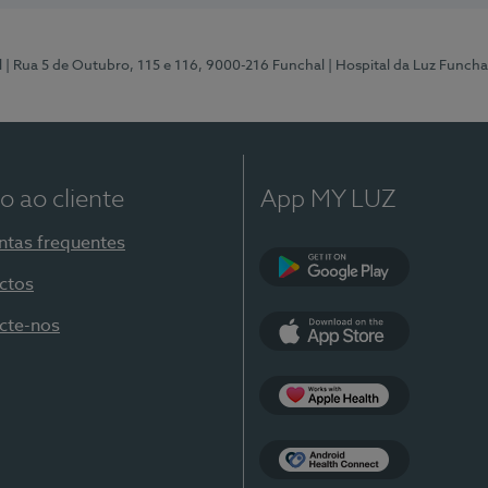
l
| Rua 5 de Outubro, 115 e 116, 9000-216 Funchal
| Hospital da Luz Funcha
o ao cliente
App MY LUZ
ntas frequentes
ctos
Google Play
cte-nos
App Store
Apple Health
Health Connect