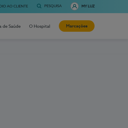
PESQUISA
OIO AO CLIENTE
MY LUZ
Marcações
a de Saúde
O Hospital