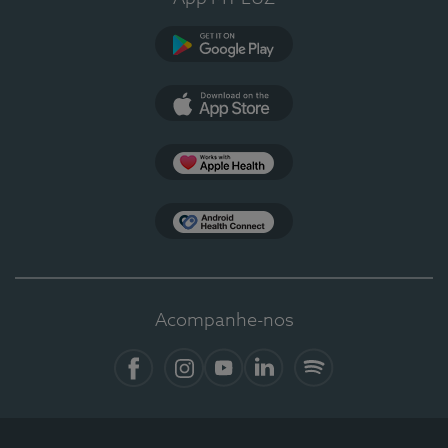
Google Play
App Store
Apple Health
Health Connect
Acompanhe-nos
Facebook
Instagram
YouTube
LinkedIn
Spotify