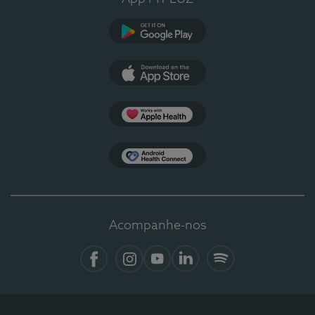
Google Play
App Store
Apple Health
Health Connect
Acompanhe-nos
Facebook
Instagram
YouTube
LinkedIn
Spotify