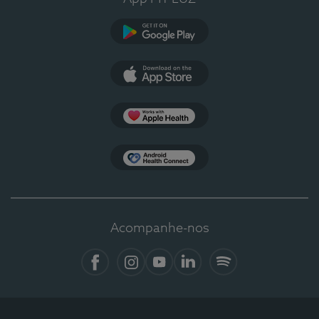
Google Play
App Store
Apple Health
Health Connect
Acompanhe-nos
Facebook
Instagram
YouTube
LinkedIn
Spotify