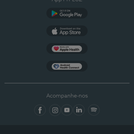
Google Play
App Store
Apple Health
Health Connect
Acompanhe-nos
Facebook
Instagram
YouTube
LinkedIn
Spotify