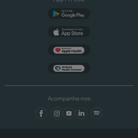
Google Play
App Store
Apple Health
Health Connect
Acompanhe-nos
Facebook
Instagram
YouTube
LinkedIn
Spotify