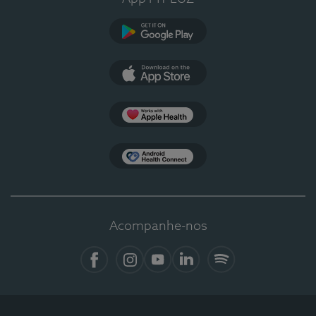
Google Play
App Store
Apple Health
Health Connect
Acompanhe-nos
Facebook
Instagram
YouTube
LinkedIn
Spotify