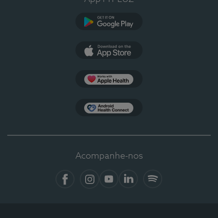
Google Play
App Store
Apple Health
Health Connect
Acompanhe-nos
Facebook
Instagram
YouTube
LinkedIn
Spotify