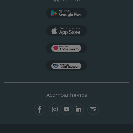
Google Play
App Store
Apple Health
Health Connect
Acompanhe-nos
Facebook
Instagram
YouTube
LinkedIn
Spotify