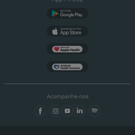
Google Play
App Store
Apple Health
Health Connect
Acompanhe-nos
Facebook
Instagram
YouTube
LinkedIn
Spotify